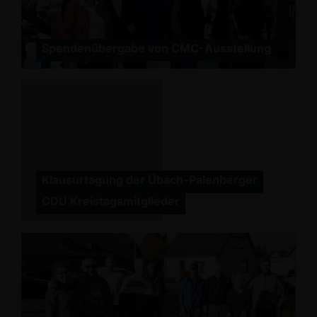
Spendenübergabe von CMC-Ausstellung
Klausurtagung der Übach-Palenberger
CDU Kreistagsmitglieder