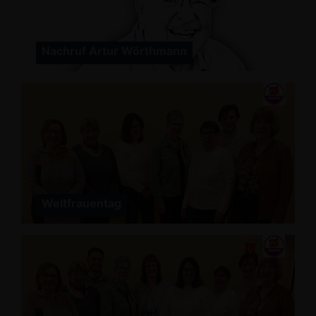
Nachruf Artur Wörthmann
Weltfrauentag