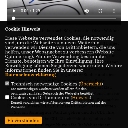
Cookie Hinweis
Kurz vor der Wahl haben sich Bürgermeister Oliver Walther
und CDU-Stadtverbandsvorsitzender Robert Kohnen in
Diese Webseite verwendet Cookies, die notwendig
sind, um die Webseite zu nutzen. Weiterhin
einer Videobotschaft direkt an die Bürgerinnen und Bürger
verwenden wir Dienste von Drittanbietern, die uns
von Übach-Palenberg gewandt. Oliver Walther betonte, dass
helfen, unser Webangebot zu verbessern (Website-
er erneut für das Amt des Bürgermeisters kandidiert, um
Optmierung). Für die Verwendung bestimmter
Dienste, benötigen wir Ihre Einwilligung. Ihre
begonnene Projekte erfolgreich abzuschließen: „Wir haben
Einwilligung können Sie jederzeit widerrufen. Weitere
in den vergangenen Jahren viel angestoßen – Schulen,
Informationen finden Sie in unserer
Datenschutzerklärung
.
Mobilitätskonzept, Entwicklung unserer Stadt – und diese
Vorhaben möchte ich mit Ihnen zusammen zu Ende
Technisch notwendige Cookies (
Übersicht
)
bringen.“ Robert Kohnen stellte in seiner Botschaft klar,
Die notwendigen Cookies werden allein für den
dass die CDU Übach-Palenberg Politik für die Menschen vor
ordnungsgemäßen Gebrauch der Webseite benötigt.
Cookies von Drittanbietern (
Hinweis
)
Ort macht: „Wir sind nicht die Leute aus Berlin. Wir machen
Derzeit verzichten wir auf Scripte von Drittanbietern auf der
Politik für unsere Stadt, für unsere Bürger. Deshalb bitten
Webseite.
wir Sie, am Sonntag zur Wahl zu gehen und der CDU Ihre
Stimme zu geben.“ Die CDU Übach-Palenberg bittet alle
Einverstanden
Bürgerinnen und Bürger: Nutzen Sie Ihr Wahlrecht am