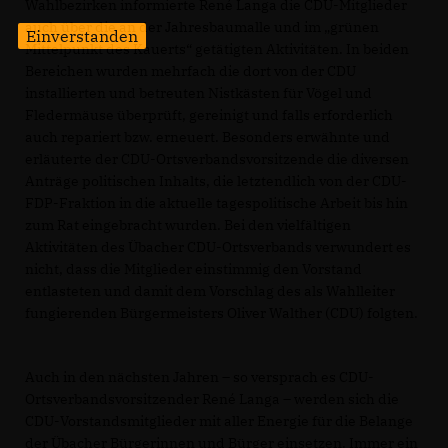
Wahlbezirken informierte René Langa die CDU-Mitglieder
auch über die an der Jahresbaumalle und im „grünen
Einverstanden
Mittelpunkt des Kauerts“ getätigten Aktivitäten. In beiden
Bereichen wurden mehrfach die dort von der CDU
installierten und betreuten Nistkästen für Vögel und
Fledermäuse überprüft, gereinigt und falls erforderlich
auch repariert bzw. erneuert. Besonders erwähnte und
erläuterte der CDU-Ortsverbandsvorsitzende die diversen
Anträge politischen Inhalts, die letztendlich von der CDU-
FDP-Fraktion in die aktuelle tagespolitische Arbeit bis hin
zum Rat eingebracht wurden. Bei den vielfältigen
Aktivitäten des Übacher CDU-Ortsverbands verwundert es
nicht, dass die Mitglieder einstimmig den Vorstand
entlasteten und damit dem Vorschlag des als Wahlleiter
fungierenden Bürgermeisters Oliver Walther (CDU) folgten.
Auch in den nächsten Jahren – so versprach es CDU-
Ortsverbandsvorsitzender René Langa – werden sich die
CDU-Vorstandsmitglieder mit aller Energie für die Belange
der Übacher Bürgerinnen und Bürger einsetzen. Immer ein