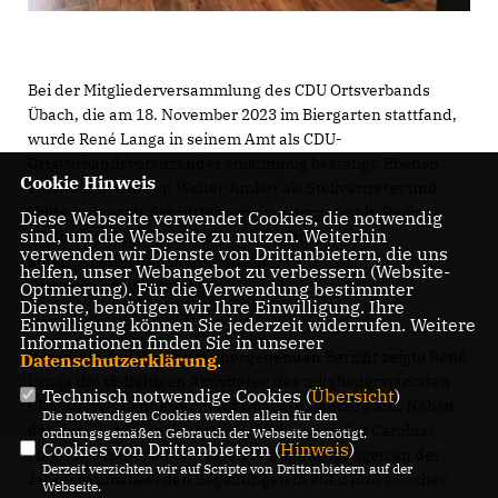
Bei der Mitgliederversammlung des CDU Ortsverbands
Übach, die am 18. November 2023 im Biergarten stattfand,
wurde René Langa in seinem Amt als CDU-
Ortsverbandsvorsitzender einstimmig bestätigt. Ebenso
Cookie Hinweis
einstimmig wurden Walter Junker als Stellvertreter und
Hilde Junker als Schriftführerin wiedergewählt. Regina
Diese Webseite verwendet Cookies, die notwendig
sind, um die Webseite zu nutzen. Weiterhin
Buckenhofer, Edgar Busch und Christian Junker
verwenden wir Dienste von Drittanbietern, die uns
komplettieren den neuen Übacher CDU
helfen, unser Webangebot zu verbessern (Website-
Ortsverbandsvorstand.
Optmierung). Für die Verwendung bestimmter
Dienste, benötigen wir Ihre Einwilligung. Ihre
Einwilligung können Sie jederzeit widerrufen. Weitere
Informationen finden Sie in unserer
In seinem den Wahlen vorhergehenden Bericht zeigte René
Datenschutzerklärung
.
Langa die vielfältigen Aktivitäten des mitgliederstärksten
Technisch notwendige Cookies (
Übersicht
)
CDU-Ortsverbands der Stadt Übach-Palenberg auf. Neben
Die notwendigen Cookies werden allein für den
den regelmäßigen Beetpflege-Aktionen in der Carolus-
ordnungsgemäßen Gebrauch der Webseite benötigt.
Cookies von Drittanbietern (
Hinweis
)
Magnus-Straße, den diversen Reinigungsgängen an der
Derzeit verzichten wir auf Scripte von Drittanbietern auf der
Jahresbaumallee, den Begehungen in allen fünf Übacher
Webseite.