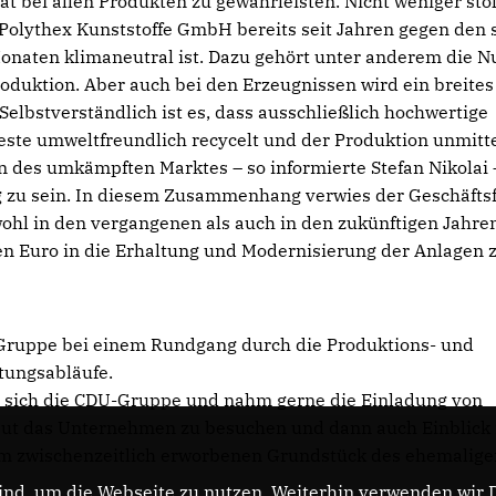
ät bei allen Produkten zu gewährleisten. Nicht weniger sto
al Polythex Kunststoffe GmbH bereits seit Jahren gegen den 
onaten klimaneutral ist. Dazu gehört unter anderem die N
oduktion. Aber auch bei den Erzeugnissen wird ein breites
elbstverständlich ist es, dass ausschließlich hochwertige
ste umweltfreundlich recycelt und der Produktion unmitt
 des umkämpften Marktes – so informierte Stefan Nikolai –
tig zu sein. In diesem Zusammenhang verwies der Geschäfts
wohl in den vergangenen als auch in den zukünftigen Jahre
onen Euro in die Erhaltung und Modernisierung der Anlagen 
-Gruppe bei einem Rundgang durch die Produktions- und
ltungsabläufe.
 sich die CDU-Gruppe und nahm gerne die Einladung von
neut das Unternehmen zu besuchen und dann auch Einblick 
 dem zwischenzeitlich erworbenen Grundstück des ehemalig
nd, um die Webseite zu nutzen. Weiterhin verwenden wir Di