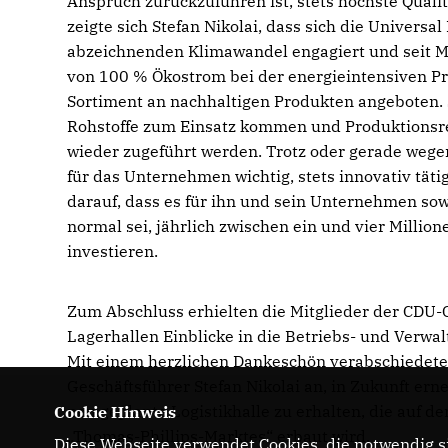
Anspruch zurückzuführen ist, stets höchste Qualit
zeigte sich Stefan Nikolai, dass sich die Univers
abzeichnenden Klimawandel engagiert und seit M
von 100 % Ökostrom bei der energieintensiven Pr
Sortiment an nachhaltigen Produkten angeboten. S
Rohstoffe zum Einsatz kommen und Produktionsre
wieder zugeführt werden. Trotz oder gerade wegen
für das Unternehmen wichtig, stets innovativ tä
darauf, dass es für ihn und sein Unternehmen so
normal sei, jährlich zwischen ein und vier Milli
investieren.
Zum Abschluss erhielten die Mitglieder der CDU
Lagerhallen Einblicke in die Betriebs- und Verwa
Mit einem herzlichen Dankeschön verabschiedete
Geschäftsführer Stefan Nikolai an, in Zukunft er
neu geplante Logistikhalle zu erhalten, die auf
Cookie Hinweis
Thomas-Phillips-Marktes“ erbaut wird.
Diese Webseite verwendet Cookies, die notwendig si