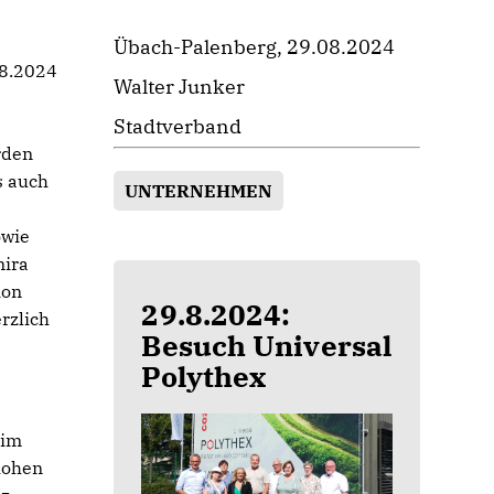
Übach-Palenberg, 29.08.2024
08.2024
Walter Junker
Stadtverband
rden
s auch
UNTERNEHMEN
owie
mira
ion
29.8.2024:
rzlich
Besuch Universal
Polythex
 im
 hohen