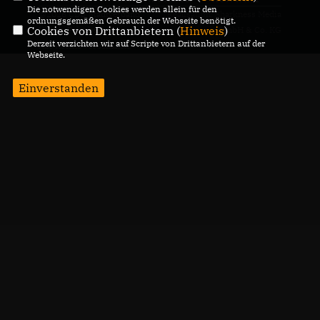
Die notwendigen Cookies werden allein für den
@2026 CDU Stadtverband
Realisation: Sharkness Media
ordnungsgemäßen Gebrauch der Webseite benötigt.
Cookies von Drittanbietern (
Hinweis
)
Übach-Palenberg
GmbH & Co. KG
Derzeit verzichten wir auf Scripte von Drittanbietern auf der
Alle Rechte vorbehalten.
Webseite.
Einverstanden