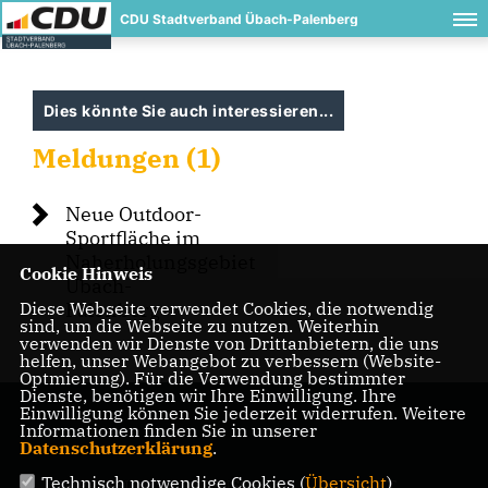
CDU Stadtverband Übach-Palenberg
Dies könnte Sie auch interessieren...
Meldungen (1)
Neue Outdoor-
Sportfläche im
Naherholungsgebiet
Cookie Hinweis
Übach-
Diese Webseite verwendet Cookies, die notwendig
Palenberg
sind, um die Webseite zu nutzen. Weiterhin
verwenden wir Dienste von Drittanbietern, die uns
helfen, unser Webangebot zu verbessern (Website-
Optmierung). Für die Verwendung bestimmter
Dienste, benötigen wir Ihre Einwilligung. Ihre
Einwilligung können Sie jederzeit widerrufen. Weitere
Informationen finden Sie in unserer
Datenschutzerklärung
.
Technisch notwendige Cookies (
Übersicht
)
IMPRESSUM
DATENSCHUTZ
KONTAKT